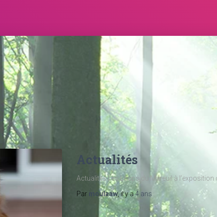
Actualités
Actualités Les Loups du Mareuil à l’exposition
Par
moulaaw
, il y a
4 ans