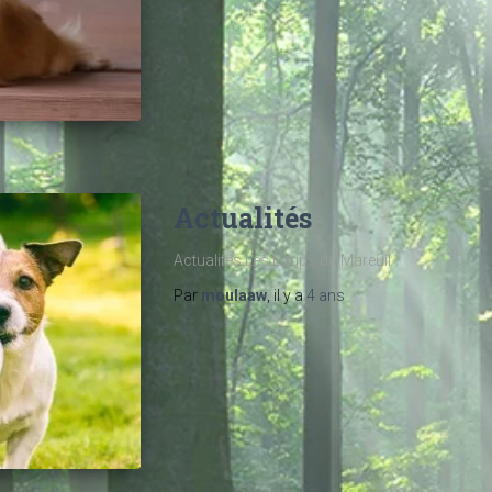
Actualités
Actualités Les Loups du Mareuil
Par
moulaaw
, il y a
4 ans