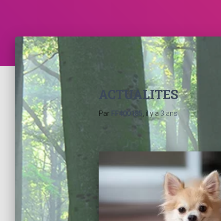
ACTUALITES
Par
FF400185
, il y a
3 ans