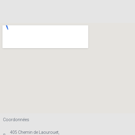
Coordonnées
405 Chemin de Laourouet,