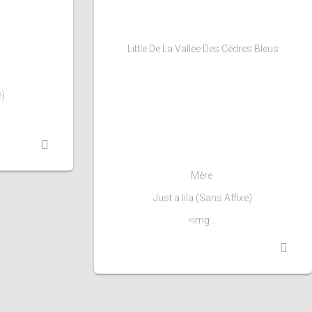
Little De La Vallée Des Cèdres Bleus
e)
Mère
Just a lila (Sans Affixe)
<img ...