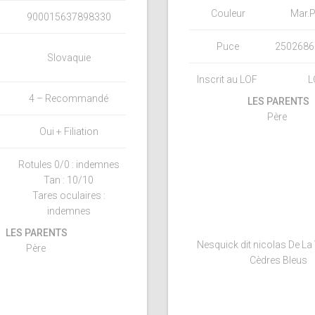
Couleur
Mar.P
900015637898330
Puce
2502686
Slovaquie
Inscrit au LOF
L
4 – Recommandé
LES PARENTS
Père
Oui + Filiation
Rotules 0/0 : indemnes
Tan : 10/10
Tares oculaires :
indemnes
LES PARENTS
Nesquick dit nicolas De La
Père
Cèdres Bleus