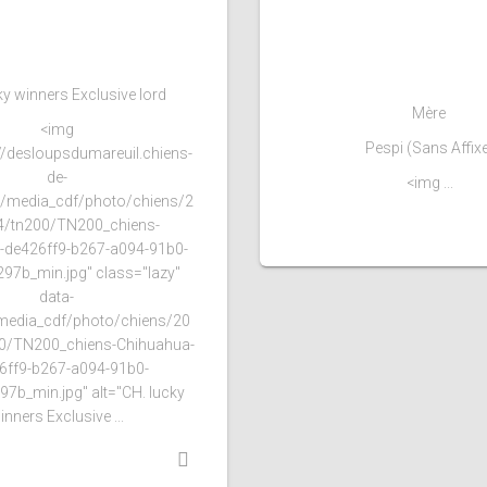
ky winners Exclusive lord
Mère
<img
Pespi (Sans Affix
//desloupsdumareuil.chiens-
de-
<img ...
/media_cdf/photo/chiens/2
4/tn200/TN200_chiens-
-de426ff9-b267-a094-91b0-
97b_min.jpg" class="lazy"
data-
/media_cdf/photo/chiens/20
0/TN200_chiens-Chihuahua-
6ff9-b267-a094-91b0-
7b_min.jpg" alt="CH. lucky
inners Exclusive ...