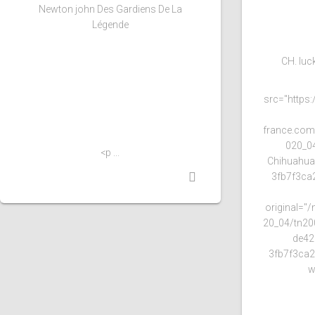
Newton john Des Gardiens De La
Légende
CH. luc
src="https:
france.com
020_0
<p ...
Chihuahua
3fb7f3ca2
original="
20_04/tn20
de42
3fb7f3ca29
w