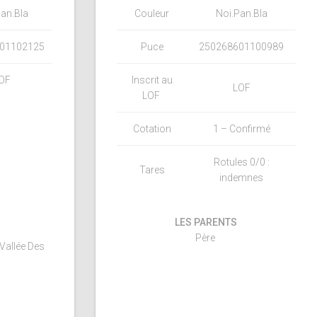
an.Bla
Couleur
Noi.Pan.Bla
01102125
Puce
250268601100989
OF
Inscrit au
LOF
LOF
Cotation
1 – Confirmé
Rotules 0/0 :
Tares
indemnes
LES PARENTS
Père
 Vallée Des