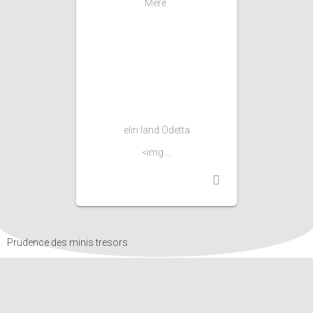
Mère
elin land Odetta
<img ...
Prudence des minis tresors