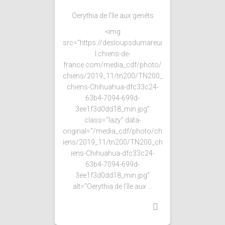
Oerythia de l’île aux genêts
<img
src="https://desloupsdumareui
l.chiens-de-
france.com/media_cdf/photo/
chiens/2019_11/tn200/TN200_
chiens-Chihuahua-dfc33c24-
63b4-7094-699d-
3ee1f3d0dd18_min.jpg"
class="lazy" data-
original="/media_cdf/photo/ch
iens/2019_11/tn200/TN200_ch
iens-Chihuahua-dfc33c24-
63b4-7094-699d-
3ee1f3d0dd18_min.jpg"
alt="Oerythia de l'île aux ...